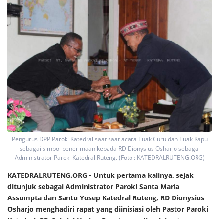
Pengurus DPP Paroki Katedral saat saat acara Tuak Curu dan Tuak Kapu
sebagai simbol penerimaan kepada RD Dionysius Osharjo sebagai
Administrator Paroki Katedral Ruteng. (Foto : KATEDRALRUTENG.ORG)
KATEDRALRUTENG.ORG - Untuk pertama kalinya, sejak
ditunjuk sebagai Administrator Paroki Santa Maria
Assumpta dan Santu Yosep Katedral Ruteng, RD Dionysius
Osharjo menghadiri rapat yang diinisiasi oleh Pastor Paroki