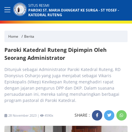
SITUS RESMI
PAROKI ST. MARIA DIANGKAT KE SURGA - ST YOSEF -
KATEDRAL RUTENG
Home
Berita
Paroki Katedral Ruteng Dipimpin Oleh
Seorang Administrator
Ditunjuk sebagai Administrator Paroki Katedral Ruteng, RD
Dionysius Osharjo yang juga menjabat sebagai Vikaris
Episkopalis (Vikep) Kevikepan Ruteng menghadiri rapat
dengan jajaran pengurus DPP dan DKP. Dalam suasana
persaudaraan ini, mereka saling mensharingkan berbagai
program pastoral di Paroki Katedral.
SHARE :
28 November 2023 |
4590x