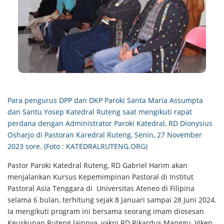
Para pengurus DPP dan DKP Paroki Santa Maria Assumpta
dan Santu Yosep Katedral Ruteng saat mengikuti rapat
perdana dengan Administrator Paroki Katedral, RD Dionysius
Osharjo di Pastoran Karedral Ruteng, Senin, 27 November
2023 sore. (Foto : KATEDRALRUTENG.ORG)
Pastor Paroki Katedral Ruteng, RD Gabriel Harim akan
menjalankan Kursus Kepemimpinan Pastoral di Institut
Pastoral Asia Tenggara di Universitas Ateneo di Filipina
selama 6 bulan, terhitung sejak 8 Januari sampai 28 Juni 2024.
Ia mengikuti program ini bersama seorang imam diosesan
Keuskupan Ruteng lainnya, yakni RD Rikardus Manggu, Vikep