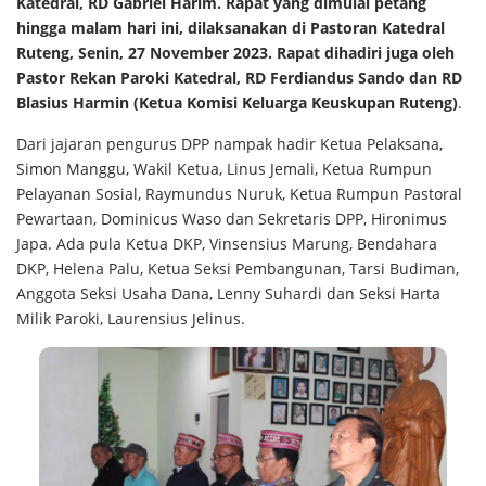
Katedral, RD Gabriel Harim. Rapat yang dimulai petang
hingga malam hari ini, dilaksanakan di Pastoran Katedral
Ruteng, Senin, 27 November 2023. Rapat dihadiri juga oleh
Pastor Rekan Paroki Katedral, RD Ferdiandus Sando dan RD
Blasius Harmin (Ketua Komisi Keluarga Keuskupan Ruteng)
.
Dari jajaran pengurus DPP nampak hadir Ketua Pelaksana,
Simon Manggu, Wakil Ketua, Linus Jemali, Ketua Rumpun
Pelayanan Sosial, Raymundus Nuruk, Ketua Rumpun Pastoral
Pewartaan, Dominicus Waso dan Sekretaris DPP, Hironimus
Japa. Ada pula Ketua DKP, Vinsensius Marung, Bendahara
DKP, Helena Palu, Ketua Seksi Pembangunan, Tarsi Budiman,
Anggota Seksi Usaha Dana, Lenny Suhardi dan Seksi Harta
Milik Paroki, Laurensius Jelinus.