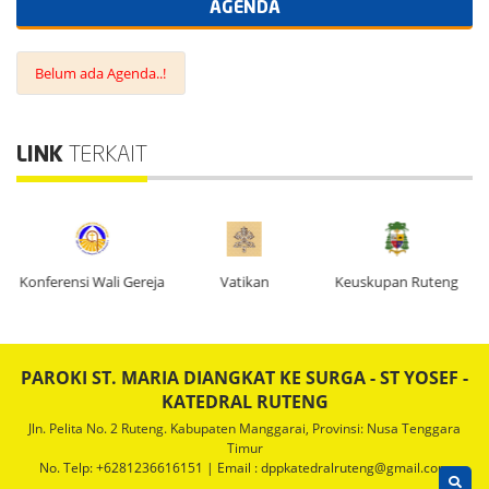
AGENDA
Belum ada Agenda..!
LINK
TERKAIT
g
Konferensi Wali Gereja
Vatikan
Keuskupan Ruteng
K
PAROKI ST. MARIA DIANGKAT KE SURGA - ST YOSEF -
KATEDRAL RUTENG
Jln. Pelita No. 2 Ruteng. Kabupaten Manggarai, Provinsi: Nusa Tenggara
Timur
No. Telp: +6281236616151 | Email : dppkatedralruteng@gmail.com