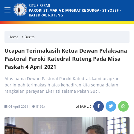
SITUS RESMI
PAROKI ST. MARIA DIANGKAT KE SURGA - ST YOSEF -
KATEDRAL RUTENG
Home
Berita
Ucapan Terimakasih Ketua Dewan Pelaksana
Pastoral Paroki Katedral Ruteng Pada Misa
Paskah 4 April 2021
Atas nama Dewan Pastoral Paroki Katedral, kami ucapkan
berlimpah terimakasih atas kehadiran kita semua dalam
rangkaian perayaan Ekaristi selama Pekan Suci.
SHARE :
04 April 2021 |
8136x